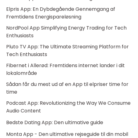
Elpris App: En Dybdegående Gennemgang af
Fremtidens Energispareløsning
NordPool App Simplifying Energy Trading for Tech
Enthusiasts
Pluto TV App: The Ultimate Streaming Platform for
Tech Enthusiasts
Fibernet i Allerød: Fremtidens internet lander i dit
lokalområde
Sådan får du mest ud af en App til elpriser time for
time
Podcast App: Revolutionizing the Way We Consume
Audio Content
Bedste Dating App: Den ultimative guide
Monta App - Den ultimative rejseguide til din mobil