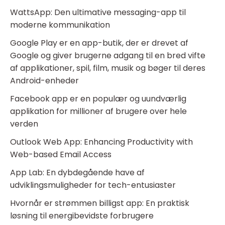
WattsApp: Den ultimative messaging-app til
moderne kommunikation
Google Play er en app-butik, der er drevet af
Google og giver brugerne adgang til en bred vifte
af applikationer, spil, film, musik og bøger til deres
Android-enheder
Facebook app er en populær og uundværlig
applikation for millioner af brugere over hele
verden
Outlook Web App: Enhancing Productivity with
Web-based Email Access
App Lab: En dybdegående have af
udviklingsmuligheder for tech-entusiaster
Hvornår er strømmen billigst app: En praktisk
løsning til energibevidste forbrugere