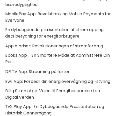
bæredygtighed
MobilePay App: Revolutionizing Mobile Payments for
Everyone
En dybdegående præsentation af strøm app og
dets betydning for energiforbrugere
App elpriser: Revolutioneringen af strømforbrug
Eboks App - En Smartere Måde at Administrere Din
Post
DR TV App: Streaming på farten
Ewii App: Forbedr din energiovervågning og -styring
Billig Strøm App: Vejen til Energibesparelse i en
Digital Verden
Tv2 Play App: En Dybdegående Præsentation og
Historisk Gennemgang