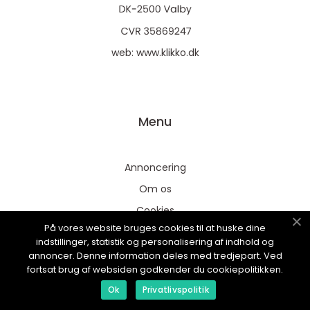
web:
www.klikko.dk
Menu
Annoncering
Om os
Cookies
På vores website bruges cookies til at huske dine
Kontakt os
indstillinger, statistik og personalisering af indhold og
Sitemap
annoncer. Denne information deles med tredjepart. Ved
fortsat brug af websiden godkender du cookiepolitikken.
Ok
Privatlivspolitik