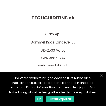
TECHGUIDERNE.
dk
web:
www.klikko.dk
På vores website bruges cookies til at huske dine
indstillinger, statistik og personalisering af indhold og
annoncer. Denne information deles med tredjepart. Ved
Menu
fortsat brug af websiden godkender du cookiepolitikken.
Ok
Privatlivspolitik
Annoncering