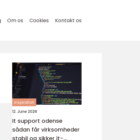
g
Om os
Cookies
Kontakt os
inspiration
12. June 2026
It support odense
sådan får virksomheder
stabil og sikker it-