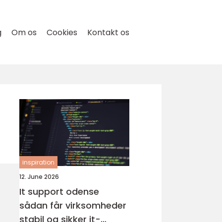
g
Om os
Cookies
Kontakt os
inspiration
12. June 2026
It support odense
sådan får virksomheder
stabil og sikker it-