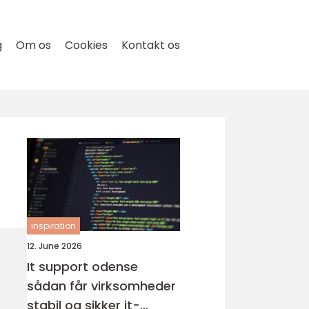
g
Om os
Cookies
Kontakt os
inspiration
12. June 2026
It support odense
sådan får virksomheder
stabil og sikker it-